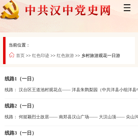
当前位置：
首页
>>
红色印迹
>>
红色旅游
>>
乡村旅游观花一日游
线路1（一日）
线路：
汉台区王道池村观花点
——
洋县朱鹮梨园（中共洋县小组洋县
线路2（一日）
线路：
何挺颖烈士故居
——
南郑县汉山广场
——
大汉山顶
——
尖山
线路3（一日）