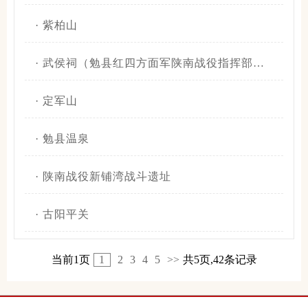
·
紫柏山
·
武侯祠（勉县红四方面军陕南战役指挥部旧址）
·
定军山
·
勉县温泉
·
陕南战役新铺湾战斗遗址
·
古阳平关
当前1页
1
2
3
4
5
>>
共5页,42条记录