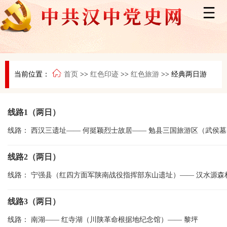
当前位置：
首页
>>
红色印迹
>>
红色旅游
>>
经典两日游
线路1（两日）
线路：
西汉三遗址
——
何挺颖烈士故居
——
勉县三国旅游区（武侯墓
线路2（两日）
线路：
宁强县（红四方面军陕南战役指挥部东山遗址）
——
汉水源森
线路3（两日）
线路：
南湖
——
红寺湖（川陕革命根据地纪念馆）
——
黎坪