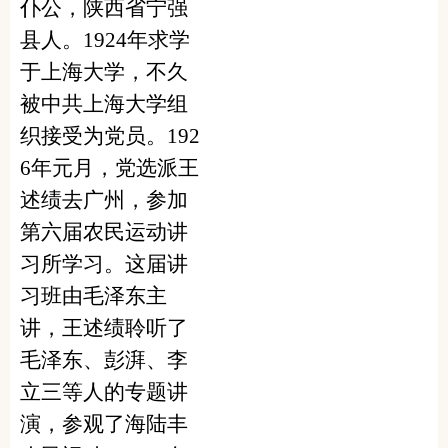
仆公，陕西省宁强
县人。
1924
年求学
于上海大学，不久
被中共上海大学组
织接受为党员。
192
6
年元月，党选派王
述绩去广州，参加
第六届农民运动讲
习所学习。这届讲
习班由毛泽东主
讲，王述绩聆听了
毛泽东、彭湃、李
立三等人的专题讲
演，参观了海陆丰