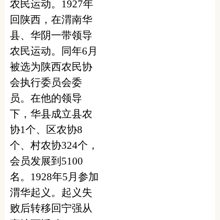
农民运动。
1927
年
回陕西，在渭南华
县、华阴一带领导
农民运动。同年
6
月
被选为陕西农民协
会执行委员会委
员。在他的领导
下，华县成立县农
协
1
个、区农协
8
个、村农协
324
个，
会员发展到
5100
名。
1928
年
5
月参加
渭华起义。起义失
败后转移回宁强从