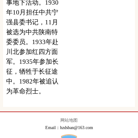
事地下活动。
1930
年
10
月担任中共宁
强县委书记，
11
月
被选为中共陕南特
委委员。
1933
年赴
川北参加红四方面
军。
1935
年参加长
征，牺牲于长征途
中。
1982
年被追认
为革命烈士。
网站地图
Email：hzdsban@163.com